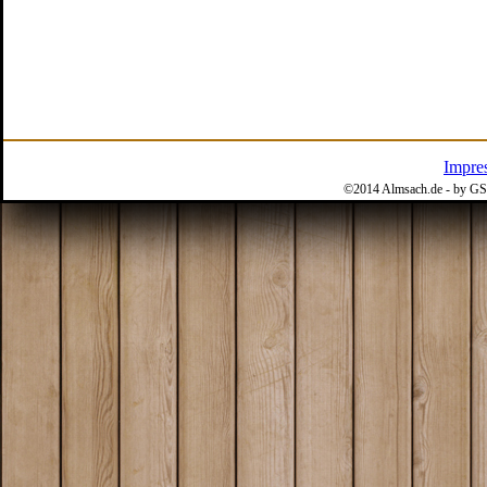
Impre
©2014 Almsach.de - by GS