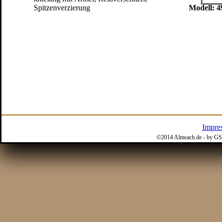
Spitzenverzierung
Modell: 4
Impre
©2014 Almsach.de - by GS