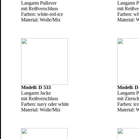
Langarm Pullover
Langarm P
mit Reißverschluss
mit Reißve
Farben: white-red-ice
Farben: wh
Material: Wolle/Mix
Material: 
Modell: D 533
Modell: D
Langarm Jacke
Langarm P
mit Reißverschluss
mit Ziersch
Farben: navy oder white
Farben: ic
Material: Wolle/Mix
Material: 