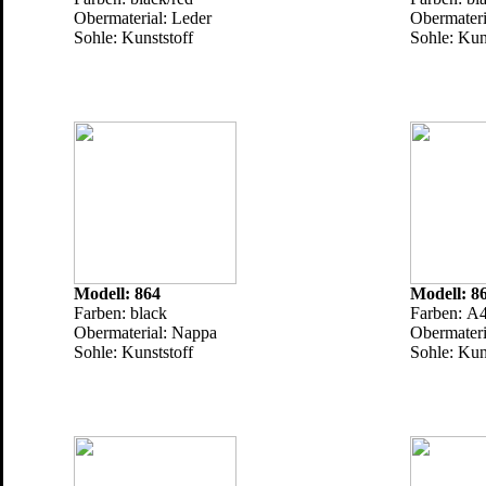
Obermaterial: Leder
Obermateri
Sohle: Kunststoff
Sohle: Kun
Modell: 864
Modell: 8
Farben: black
Farben: A4
Obermaterial: Nappa
Obermateri
Sohle: Kunststoff
Sohle: Kun