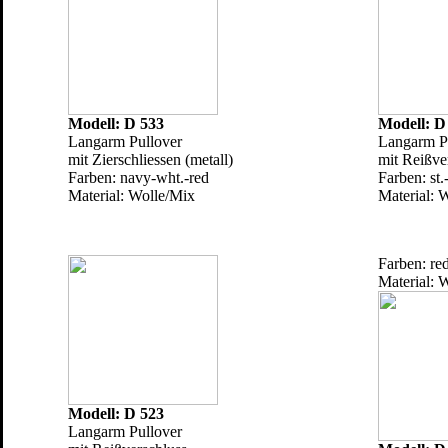
Modell: D 533
Modell: D
Langarm Pullover
Langarm P
mit Zierschliessen (metall)
mit Reißve
Farben: navy-wht.-red
Farben: st.
Material: Wolle/Mix
Material: 
Farben: re
Material: 
Modell: D 523
Langarm Pullover