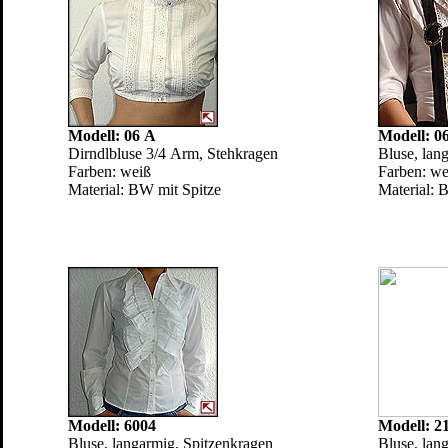
Modell: 06 A
Modell: 0
Dirndlbluse 3/4 Arm, Stehkragen
Bluse, lan
Farben: weiß
Farben: we
Material: BW mit Spitze
Material: 
Modell: 6004
Modell: 2
Bluse, langarmig, Spitzenkragen
Bluse, lan