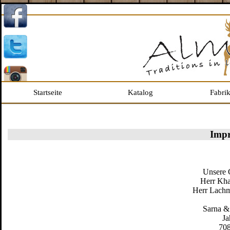
Startseite
Katalog
Fabri
Imp
Unsere 
Herr Kha
Herr Lach
Sarna 
Ja
708