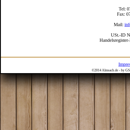
Tel: 
Fax: 0
Mail:
in
USt.-ID N
Handelsregiste
Impre
©2014 Almsach.de - by GS